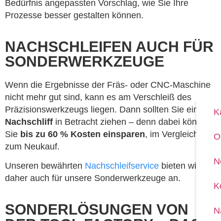
Bedürfnis angepassten Vorschlag, wie Sie Ihre
Prozesse besser gestalten können.
NACHSCHLEIFEN AUCH FÜR
SONDERWERKZEUGE
Wenn die Ergebnisse der Fräs- oder CNC-Maschine
nicht mehr gut sind, kann es am Verschleiß des
Präzisionswerkzeugs liegen. Dann sollten Sie einen
K
Nachschliff
in Betracht ziehen – denn dabei können
Sie
bis zu 60 % Kosten einsparen
, im Vergleich
O
zum Neukauf.
N
Unseren bewährten
Nachschleifservice
bieten wir
daher auch für unsere Sonderwerkzeuge an.
K
SONDERLÖSUNGEN VON
N