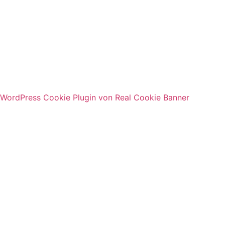
© 2026 TOOL FACTORY Cutting Tool Solutions
GmbH
WordPress Cookie Plugin von Real Cookie Banner