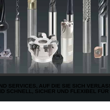
D SERVICES, AUF DIE SIE SICH VERLA
ND SCHNELL, SICHER UND FLEXIBEL FÜR 