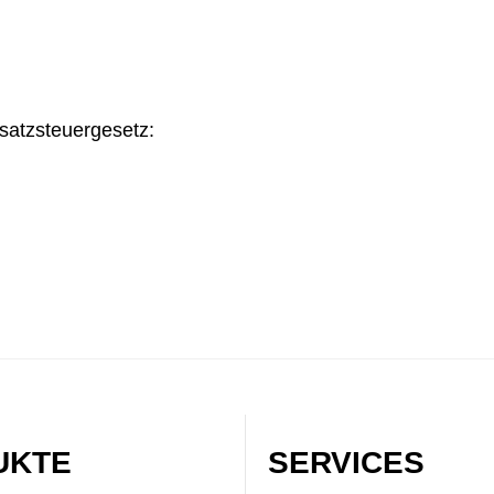
atzsteuergesetz:
UKTE
SERVICES