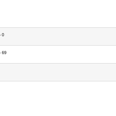
– 0
– 69